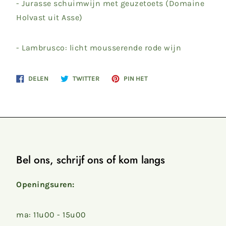
- Jurasse schuimwijn met geuzetoets (Domaine
Holvast uit Asse)
- Lambrusco: licht mousserende rode wijn
Delen
Twitteren
Pinnen
DELEN
TWITTER
PIN HET
op
op
op
Facebook
Twitter
Pinterest
Bel ons, schrijf ons of kom langs
Openingsuren:
ma: 11u00 - 15u00