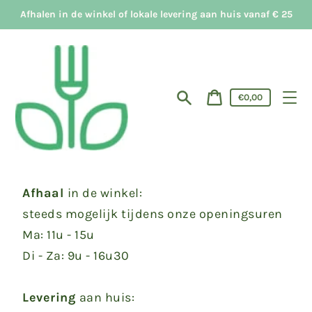
Meteen
Afhalen in de winkel of lokale levering aan huis vanaf € 25
naar
de
content
Prijs
€0,00
in
Zoeken
Winkelwagen
winkelwagen
Click&Collect
Afhaal
in de winkel:
steeds mogelijk tijdens onze openingsuren
Ma: 11u - 15u
Di - Za: 9u - 16u30
Levering
aan huis: