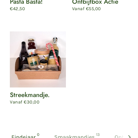
Pasta Basta!
Ontbijtbox Actie
Normale
€42,50
Normale
Vanaf €55,00
prijs
prijs
Streekmandje.
Streekmandje.
Normale
Vanaf €30,00
prijs
producten
producten
0
13
Eindejaar
Smaakmandjes
Ontbijt,